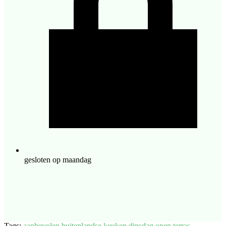
gesloten op maandag
Tags:
aanbevolen
buitenlandse keuken
dinsdag open
terras