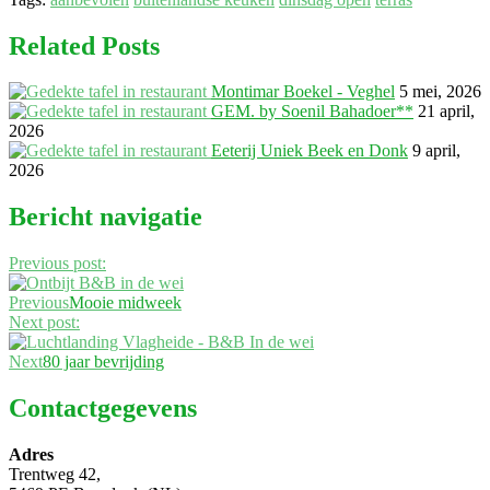
Related Posts
Montimar Boekel - Veghel
5 mei, 2026
GEM. by Soenil Bahadoer**
21 april,
2026
Eeterij Uniek Beek en Donk
9 april,
2026
Bericht navigatie
Previous post:
Previous
Mooie midweek
Next post:
Next
80 jaar bevrijding
Contactgegevens
Adres
Trentweg 42,