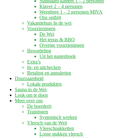
Standaard kamers 1 – 2 personen
Klaver 2 – 4 personen
Weegbree 1 – 2 personen MIVA
Ons ontbijt
Vakantiehuis In de wei
Voorzieningen
De Wei
Het terras & BBQ
Overige voorzieningen
Beoordeling
Uit het gastenboek
Extra’s
In- en uitchecken
Betaling en annulering
Duurzaamheid
Lokale produkten
Sauna in de Wei
Leuk om te doen
Meer over ons
De boerderij
Trainingen
Systemisch werken
Vleesch van de Weij
Vleeschpakketten
Losse stukken vleesch